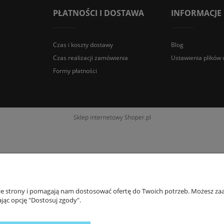
PŁATNOŚCI I DOSTAWA
INFORMACJE
Czas i koszty dostawy
Blog
Czas realizacji zamówienia
Ustawienia plików 
Formy płatności
Sklep internetowy Shoper.pl
nie strony i pomagają nam dostosować ofertę do Twoich potrzeb. Możesz zaa
jąc opcję "Dostosuj zgody".