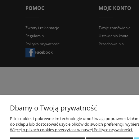
POMOC
MOJE KONTO
Zwroty i reklamacje
Twoje zamówienia
Regulamin
Ustawienia konta
Polityka prywatności
Przechowalnia
Facebook
Dbamy o Twoją prywatność
Pliki cookies i pokrewne im technologie umożliwiają poprawne działa
do sklepu lub dostosować użycie plików do swoich preferencji, wybiera
Więcej o plikach cookies przeczytasz w naszej Polityce prywatności.