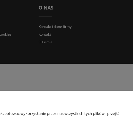
O NAS
Kontakt i dane firmy
cookies
Kontakt
O Firmie
kceptować wykorzystanie przez nas wszystkich tych plików i przejść