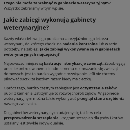
Czego nie może zabraknąć w gabinecie weterynaryjnym?
Wszystko zebraliśmy w tym wpisie.
Jakie zabiegi wykonują gabinety
weterynaryjne?
Każdy właściciel swojego pupila ma zaprzyjaźnionego lekarza
weterynarii, do którego chodzi na
badania kontrolne
lub w razie
potrzeby, na zabiegi.
Jakie zabiegi wykonywane są w gabinetach
weterynaryjnych najczęściej?
Najpowszechniejsze są
kastracje i sterylizacje zwierząt
. Zapobiegają
one niekontrolowanemu i nadmiernemu rozmnażaniu się zwierząt
domowych. Jest to bardzo wygodne rozwiązanie, jeśli nie chcemy
pilnować suczki za każdym razem kiedy ma cieczkę.
Oprócz tego, bardzo częstym zabiegiem jest
oczyszczanie zębów
pupili z kamienia. Zatrzymuje to rozwój chorób zębów. W gabinecie
weterynaryjnym można także wykonywać
przegląd stanu uzębienia
naszego zwierzaka.
Do gabinetów weterynaryjnych udajemy się także w celu
przeprowadzenia szczepienia
. Program szczepień dla psów i kotów
ustalany jest zwykle indywidualnie.