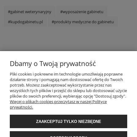
#gabinet weterynaryjny
#wyposażenie gabinetu
#kupdogabinetu.pl
#produkty medyczne do gabinetu
Dbamy o Twoją prywatność
POMOC
Pliki cookies i pokrewne im technologie umożliwiają poprawne
działanie strony i pomagają nam dostosować ofertę do Twoich
potrzeb. Możesz zaakceptować wykorzystanie przez nas
MOJE KONTO
wszystkich tych plików i przejść do sklepu lub dostosować użycie
plików do swoich preferencji, wybierając opcję "Dostosuj zgody".
Więcej o plikach cookies przeczytasz w naszej Polityce
PŁATNOŚCI I DOSTAWA
prywatności.
ZAAKCEPTUJ TYLKO NIEZBĘDNE
INFORMACJE