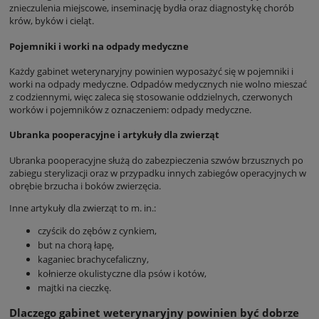
znieczulenia miejscowe, inseminację bydła oraz diagnostykę chorób
krów, byków i cieląt.
Pojemniki i worki na odpady medyczne
Każdy gabinet weterynaryjny powinien wyposażyć się w pojemniki i
worki na odpady medyczne. Odpadów medycznych nie wolno mieszać
z codziennymi, więc zaleca się stosowanie oddzielnych, czerwonych
worków i pojemników z oznaczeniem: odpady medyczne.
Ubranka pooperacyjne i artykuły dla zwierząt
Ubranka pooperacyjne służą do zabezpieczenia szwów brzusznych po
zabiegu sterylizacji oraz w przypadku innych zabiegów operacyjnych w
obrębie brzucha i boków zwierzęcia.
Inne artykuły dla zwierząt to m. in.:
czyścik do zębów z cynkiem,
but na chorą łapę,
kaganiec brachycefaliczny,
kołnierze okulistyczne dla psów i kotów,
majtki na cieczkę.
Dlaczego gabinet weterynaryjny powinien być dobrze