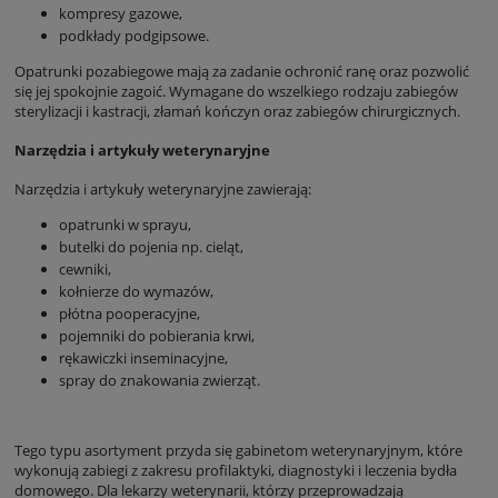
kompresy gazowe,
podkłady podgipsowe.
Opatrunki pozabiegowe mają za zadanie ochronić ranę oraz pozwolić
się jej spokojnie zagoić. Wymagane do wszelkiego rodzaju zabiegów
sterylizacji i kastracji, złamań kończyn oraz zabiegów chirurgicznych.
Narzędzia i artykuły weterynaryjne
Narzędzia i artykuły weterynaryjne zawierają:
opatrunki w sprayu,
butelki do pojenia np. cieląt,
cewniki,
kołnierze do wymazów,
płótna pooperacyjne,
pojemniki do pobierania krwi,
rękawiczki inseminacyjne,
spray do znakowania zwierząt.
Tego typu asortyment przyda się gabinetom weterynaryjnym, które
wykonują zabiegi z zakresu profilaktyki, diagnostyki i leczenia bydła
domowego. Dla lekarzy weterynarii, którzy przeprowadzają