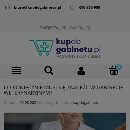
biuro@kupdogabinetu.pl
696-850-900
ZAREJESTRUJ SIĘ
ZALOGUJ SIĘ
CO KONIECZNIE MUSI SIĘ ZNALEŹĆ W GABINECIE
WETERYNARYJNYM?
Dodano:
26-08-2021
w kategorii:
-
autor:
kupdogabinetu