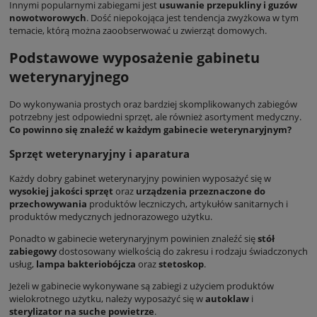
Innymi popularnymi zabiegami jest
usuwanie przepukliny i guzów
nowotworowych
. Dość niepokojąca jest tendencja zwyżkowa w tym
temacie, którą można zaoobserwować u zwierząt domowych.
Podstawowe wyposażenie gabinetu
weterynaryjnego
Do wykonywania prostych oraz bardziej skomplikowanych zabiegów
potrzebny jest odpowiedni sprzęt, ale również asortyment medyczny.
Co powinno się znaleźć w każdym gabinecie weterynaryjnym?
Sprzęt weterynaryjny i aparatura
Każdy dobry gabinet weterynaryjny powinien wyposażyć się w
wysokiej jakości sprzęt
oraz
urządzenia przeznaczone do
przechowywania
produktów leczniczych, artykułów sanitarnych i
produktów medycznych jednorazowego użytku.
Ponadto w gabinecie weterynaryjnym powinien znaleźć się
stół
zabiegowy
dostosowany wielkością do zakresu i rodzaju świadczonych
usług,
lampa bakteriobójcza
oraz
stetoskop
.
Jeżeli w gabinecie wykonywane są zabiegi z użyciem produktów
wielokrotnego użytku, należy wyposażyć się w
autoklaw
i
sterylizator na suche powietrze
.