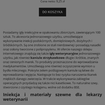
Cena netto:
9,25 zł
DO KOSZYKA
Posiadamy igły iniekcyjne w opakowaniu zbiorczym, zawierającym 100
sztuk. To akcesoria jednorazowego użytku, umożliwiające
wykonywanie iniekcji podskórnych, domięśniowych, dożylnych i
śródskórnych. Są one zrobione ze stali nierdzewnej i posiadają nasadki
oraz osłony tworzone z polipropylenu. W ofercie naszego sklepu
internetowego znajdują się także
igły weterynaryjne
jednorazowego
użytku, jak również
kaniule strzykawkowe
długie i krótkie, znanych
oraz cenionych marek. To produkty przeznaczone do wprowadzania
medykamentów. Umożliwiają one również oczyszczenie wymion u
bydła mlecznego. Pokryte żelem poślizgowym kaniule są łatwe do
wprowadzania i wyjęcia. Następuje to bez ryzyka naruszenia tkanek
miękkich danego zwierzęcia. W trakcie wykonywania zabiegów
operacyjnych przydadzą się także nici kasetkowe. To naturalne szwy,
stworzone z czystego kolagenu, wolne od dodatku BSE.
Iniekcja i materiały szewne dla lekarzy
weterynarii