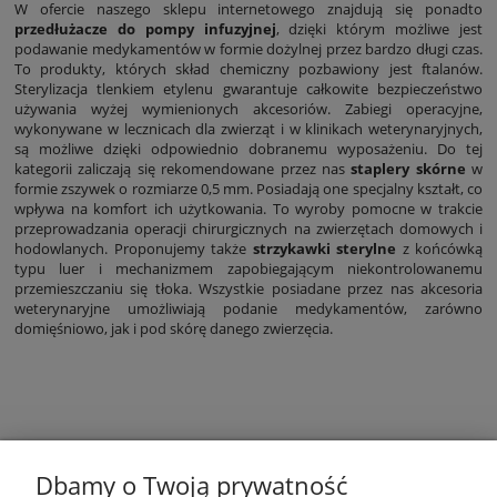
W ofercie naszego sklepu internetowego znajdują się ponadto
przedłużacze do pompy infuzyjnej
, dzięki którym możliwe jest
podawanie medykamentów w formie dożylnej przez bardzo długi czas.
To produkty, których skład chemiczny pozbawiony jest ftalanów.
Sterylizacja tlenkiem etylenu gwarantuje całkowite bezpieczeństwo
używania wyżej wymienionych akcesoriów. Zabiegi operacyjne,
wykonywane w lecznicach dla zwierząt i w klinikach weterynaryjnych,
są możliwe dzięki odpowiednio dobranemu wyposażeniu. Do tej
kategorii zaliczają się rekomendowane przez nas
staplery skórne
w
formie zszywek o rozmiarze 0,5 mm. Posiadają one specjalny kształt, co
wpływa na komfort ich użytkowania. To wyroby pomocne w trakcie
przeprowadzania operacji chirurgicznych na zwierzętach domowych i
hodowlanych. Proponujemy także
strzykawki sterylne
z końcówką
typu luer i mechanizmem zapobiegającym niekontrolowanemu
przemieszczaniu się tłoka. Wszystkie posiadane przez nas akcesoria
weterynaryjne umożliwiają podanie medykamentów, zarówno
domięśniowo, jak i pod skórę danego zwierzęcia.
Dbamy o Twoją prywatność