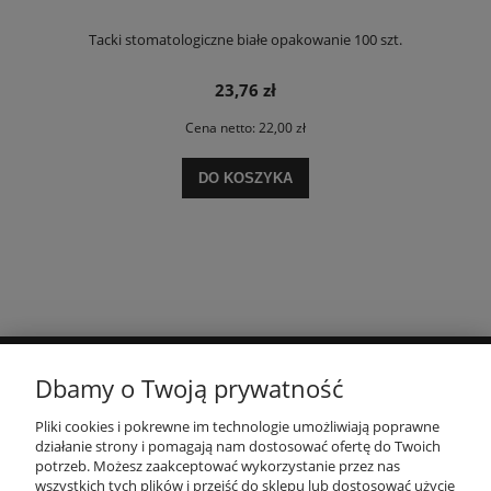
Tacki stomatologiczne białe opakowanie 100 szt.
23,76 zł
Cena netto:
22,00 zł
DO KOSZYKA
Dbamy o Twoją prywatność
POMOC
Pliki cookies i pokrewne im technologie umożliwiają poprawne
działanie strony i pomagają nam dostosować ofertę do Twoich
MOJE KONTO
potrzeb. Możesz zaakceptować wykorzystanie przez nas
wszystkich tych plików i przejść do sklepu lub dostosować użycie