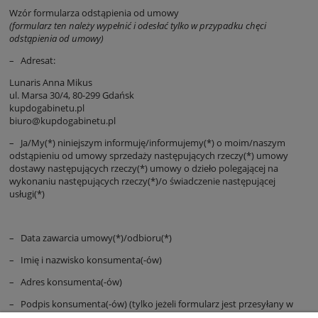
Wzór formularza odstąpienia od umowy
(formularz ten należy wypełnić i odesłać tylko w przypadku chęci
odstąpienia od umowy)
– Adresat:
Lunaris Anna Mikus
ul. Marsa 30/4, 80-299 Gdańsk
kupdogabinetu.pl
biuro@kupdogabinetu.pl
– Ja/My(*) niniejszym informuję/informujemy(*) o moim/naszym
odstąpieniu od umowy sprzedaży następujących rzeczy(*) umowy
dostawy następujących rzeczy(*) umowy o dzieło polegającej na
wykonaniu następujących rzeczy(*)/o świadczenie następującej
usługi(*)
– Data zawarcia umowy(*)/odbioru(*)
– Imię i nazwisko konsumenta(-ów)
– Adres konsumenta(-ów)
– Podpis konsumenta(-ów) (tylko jeżeli formularz jest przesyłany w
wersji papierowej)