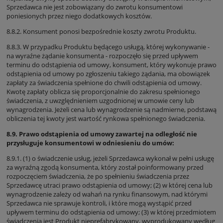
Sprzedawca nie jest zobowiązany do zwrotu konsumentowi
poniesionych przez niego dodatkowych kosztów.
8.8.2. Konsument ponosi bezpośrednie koszty zwrotu Produktu.
8.8.3. W przypadku Produktu będącego usługą, której wykonywanie -
na wyraźne żądanie konsumenta - rozpoczęło się przed upływem
terminu do odstąpienia od umowy, konsument, który wykonuje prawo
odstąpienia od umowy po zgłoszeniu takiego żądania, ma obowiązek
zapłaty za świadczenia spełnione do chwili odstąpienia od umowy.
Kwotę zapłaty oblicza się proporcjonalnie do zakresu spełnionego
świadczenia, z uwzględnieniem uzgodnionej w umowie ceny lub
wynagrodzenia. Jeżeli cena lub wynagrodzenie są nadmierne, podstawą
obliczenia tej kwoty jest wartość rynkowa spełnionego świadczenia.
8.9. Prawo odstąpienia od umowy zawartej na odległość nie
przysługuje konsumentowi w odniesieniu do umów:
8.9.1. (1) o świadczenie usług, jeżeli Sprzedawca wykonał w pełni usługę
za wyraźną zgodą konsumenta, który został poinformowany przed
rozpoczęciem świadczenia, że po spełnieniu świadczenia przez
Sprzedawcę utraci prawo odstąpienia od umowy; (2) w której cena lub
wynagrodzenie zależy od wahań na rynku finansowym, nad którymi
Sprzedawca nie sprawuje kontroli, i które mogą wystąpić przed
upływem terminu do odstąpienia od umowy; (3) w której przedmiotem
świadczenia jest Produkt nieprefabrykowany, wyprodukowany według