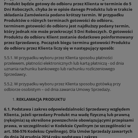
Produkt będzie gotowy do odbioru przez Klienta w terminie do 5
Dni Roboczych, chyba że w opisie danego Produktu lub w trakcie
składania Zamówienia podano krótszy termin. W przypadku
Produktów o różnych terminach gotowości do odbioru,
terminem gotowości do odbioru jest najdłuższy podany termin,
który jednak nie może przekroczyć 5 Dni Roboczych. O gotowości
Produktu do odbioru Klient zostanie dodatkowo poinformowany
przez Sprzedawcę. Początek biegu terminu gotowości Produktu
do odbioru przez Klienta liczy się w następujący sposób:
5.5.1. W przypadku wyboru przez Klienta sposobu płatności
przelewem, płatności elektronicznych lub kartą płatniczą - od dnia
uznania rachunku bankowego lub rachunku rozliczeniowego
Sprzedawcy.
5.5.2. W przypadku wyboru przez Klienta sposobu gotówką przy
odbiorze osobistym – od dnia zawarcia Umowy Sprzedaży.
REKLAMACJA PRODUKTU
6.1. Podstawa i zakres odpowiedzialności Sprzedawcy względem
Klienta, jeżeli sprzedany Produkt ma wadę fizyczną lub prawną
(rękojmia) są określone powszechnie obowiązującymi przepisami
prawa, w szczególności w Kodeksie Cywilnym (w szczególności w
art. 556-576 Kodeksu Cywilnego). Dla Umów Sprzedaży zawartych
do dnia 24 grudnia 2014 roku podstawa i zakres