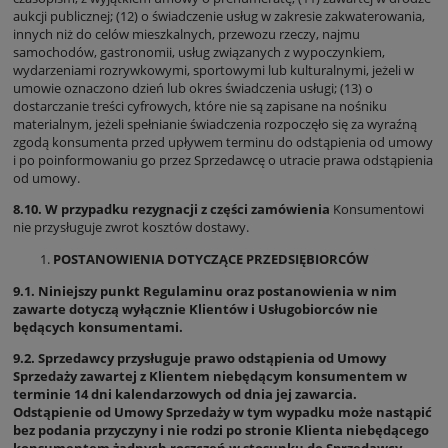
aukcji publicznej; (12) o świadczenie usług w zakresie zakwaterowania,
innych niż do celów mieszkalnych, przewozu rzeczy, najmu
samochodów, gastronomii, usług związanych z wypoczynkiem,
wydarzeniami rozrywkowymi, sportowymi lub kulturalnymi, jeżeli w
umowie oznaczono dzień lub okres świadczenia usługi; (13) o
dostarczanie treści cyfrowych, które nie są zapisane na nośniku
materialnym, jeżeli spełnianie świadczenia rozpoczęło się za wyraźną
zgodą konsumenta przed upływem terminu do odstąpienia od umowy
i po poinformowaniu go przez Sprzedawcę o utracie prawa odstąpienia
od umowy.
8.10. W przypadku rezygnacji z części zamówienia
Konsumentowi
nie przysługuje zwrot kosztów dostawy.
POSTANOWIENIA DOTYCZĄCE PRZEDSIĘBIORCÓW
9.1. Niniejszy punkt Regulaminu oraz postanowienia w nim
zawarte dotyczą wyłącznie Klientów i Usługobiorców nie
będących konsumentami.
9.2. Sprzedawcy przysługuje prawo odstąpienia od Umowy
Sprzedaży zawartej z Klientem niebędącym konsumentem w
terminie 14 dni kalendarzowych od dnia jej zawarcia.
Odstąpienie od Umowy Sprzedaży w tym wypadku może nastąpić
bez podania przyczyny i nie rodzi po stronie Klienta niebędącego
konsumentem żadnych roszczeń w stosunku do Sprzedawcy.