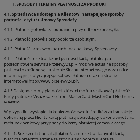
SPOSOBY I TERMINY PŁATNOŚCI ZA PRODUKT
4.1. Sprzedawca udostępnia Klientowi następujące sposoby
płatności z tytułu Umowy Sprzedaży:
4.1.1. Płatność gotówką za pobraniem przy odbiorze przesyłki.
4.1.2. Płatność gotówką przy odbiorze osobistym.
4.1.3. Płatność przelewem na rachunek bankowy Sprzedawcy.
4.1.4. Płatności elektroniczne i płatności kartą płatniczą za
pośrednictwem serwisu Przelewy24.pl – możliwe aktualne sposoby
płatności określone są na stronie Sklepu Internetowego w zakładce
informacyjnej dotyczącej sposobów płatności oraz na stronie
internetowej
http://www.przelewy24.pl/
.
4.1.5.Dostępne formy płatności, którymi można realizować płatność:
Karty płatnicze: Visa, Visa Electron, MasterCard, MasterCard Electronic,
Maestro
W przypadku wystąpienia konieczność zwrotu środków za transakcję
dokonaną przez klienta kartą płatniczą, sprzedający dokona zwrotu na
rachunek bankowy przypisany do karty płatniczej Zamawiającego.
4.1.4.1. Rozliczenia transakcji płatnościami elektronicznymi i kartą
płatniczą przeprowadzane są zgodnie z wyborem Klienta za