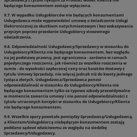
będącego konsumentem zostaje wyłączona.
9.7. W wypadku Usługobiorców nie będących konsumentami
Usługodawca może wypowiedzieć umowę o świadczenie Usługi
Elektronicznej ze skutkiem natychmiastowym i bez wskazywania
przyczyn poprzez przesłanie Usługobiorcy stosownego
oświadczenia.
9.8. Odpowiedzialność Usługodawcy/Sprzedawcy w stosunku do
Usługobiorcy/Klienta nie będącego konsumentem, bez względu
na jej podstawę prawną, jest ograniczona - zarówno w ramach
pojedynczego roszczenia, jak również za wszelkie roszczenia w
sumie - do wysokości zapłaconej ceny oraz kosztów dostawy z
tytułu Umowy Sprzedaży, nie więcej jednak niż do kwoty jednego
tysiąca złotych. Usługodawca/Sprzedawca ponosi
odpowiedzialność w stosunku do Usługobiorcy/Klienta nie
będącego konsumentem tylko za typowe szkody przewidywalne
w momencie zawarcia umowy i nie ponosi odpowiedzialności z
tytułu utraconych korzyści w stosunku do Usługobiorcy/Klienta
nie będącego konsumentem.
9.9. Wszelkie spory powstałe pomiędzy Sprzedawcą/Usługodawcą,
a Klientem/Usługobiorcą niebędącym konsumentem zostają
poddane sądowi właściwemu ze względu na siedzibę
Sprzedawcy/Usługodawcy.