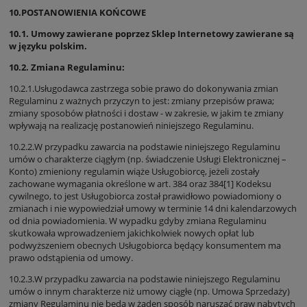
10.POSTANOWIENIA KOŃCOWE
10.1. Umowy zawierane poprzez Sklep Internetowy zawierane są
w języku polskim.
10.2. Zmiana Regulaminu:
10.2.1.Usługodawca zastrzega sobie prawo do dokonywania zmian
Regulaminu z ważnych przyczyn to jest: zmiany przepisów prawa;
zmiany sposobów płatności i dostaw - w zakresie, w jakim te zmiany
wpływają na realizację postanowień niniejszego Regulaminu.
10.2.2.W przypadku zawarcia na podstawie niniejszego Regulaminu
umów o charakterze ciągłym (np. świadczenie Usługi Elektronicznej –
Konto) zmieniony regulamin wiąże Usługobiorcę, jeżeli zostały
zachowane wymagania określone w art. 384 oraz 384[1] Kodeksu
cywilnego, to jest Usługobiorca został prawidłowo powiadomiony o
zmianach i nie wypowiedział umowy w terminie 14 dni kalendarzowych
od dnia powiadomienia. W wypadku gdyby zmiana Regulaminu
skutkowała wprowadzeniem jakichkolwiek nowych opłat lub
podwyższeniem obecnych Usługobiorca będący konsumentem ma
prawo odstąpienia od umowy.
10.2.3.W przypadku zawarcia na podstawie niniejszego Regulaminu
umów o innym charakterze niż umowy ciągłe (np. Umowa Sprzedaży)
zmiany Regulaminu nie będą w żaden sposób naruszać praw nabytych