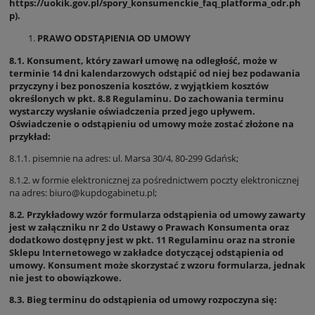
https://uokik.gov.pl/spory_konsumenckie_faq_platforma_odr.ph
p).
PRAWO ODSTĄPIENIA OD UMOWY
8.1. Konsument, który zawarł umowę na odległość, może w
terminie 14 dni kalendarzowych odstąpić od niej bez podawania
przyczyny i bez ponoszenia kosztów, z wyjątkiem kosztów
określonych w pkt. 8.8 Regulaminu. Do zachowania terminu
wystarczy wysłanie oświadczenia przed jego upływem.
Oświadczenie o odstąpieniu od umowy może zostać złożone na
przykład:
8.1.1. pisemnie na adres: ul. Marsa 30/4, 80-299 Gdańsk;
8.1.2. w formie elektronicznej za pośrednictwem poczty elektronicznej
na adres: biuro@kupdogabinetu.pl;
8.2. Przykładowy wzór formularza odstąpienia od umowy zawarty
jest w załączniku nr 2 do Ustawy o Prawach Konsumenta oraz
dodatkowo dostępny jest w pkt. 11 Regulaminu oraz na stronie
Sklepu Internetowego w zakładce dotyczącej odstąpienia od
umowy. Konsument może skorzystać z wzoru formularza, jednak
nie jest to obowiązkowe.
8.3. Bieg terminu do odstąpienia od umowy rozpoczyna się: