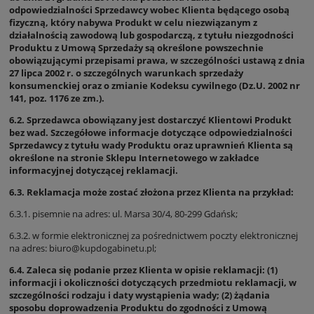
odpowiedzialności Sprzedawcy wobec Klienta będącego osobą
fizyczną, który nabywa Produkt w celu niezwiązanym z
działalnością zawodową lub gospodarczą, z tytułu niezgodności
Produktu z Umową Sprzedaży są określone powszechnie
obowiązującymi przepisami prawa, w szczególności ustawą z dnia
27 lipca 2002 r. o szczególnych warunkach sprzedaży
konsumenckiej oraz o zmianie Kodeksu cywilnego (Dz.U. 2002 nr
141, poz. 1176 ze zm.).
6.2. Sprzedawca obowiązany jest dostarczyć Klientowi Produkt
bez wad. Szczegółowe informacje dotyczące odpowiedzialności
Sprzedawcy z tytułu wady Produktu oraz uprawnień Klienta są
określone na stronie Sklepu Internetowego w zakładce
informacyjnej dotyczącej reklamacji.
6.3. Reklamacja może zostać złożona przez Klienta na przykład:
6.3.1. pisemnie na adres: ul. Marsa 30/4, 80-299 Gdańsk;
6.3.2. w formie elektronicznej za pośrednictwem poczty elektronicznej
na adres: biuro@kupdogabinetu.pl;
6.4. Zaleca się podanie przez Klienta w opisie reklamacji: (1)
informacji i okoliczności dotyczących przedmiotu reklamacji, w
szczególności rodzaju i daty wystąpienia wady; (2) żądania
sposobu doprowadzenia Produktu do zgodności z Umową