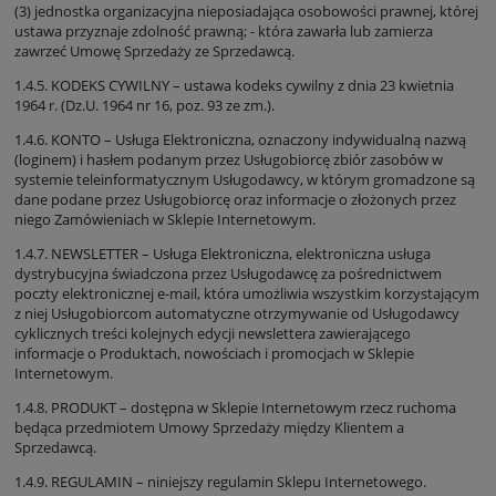
(3) jednostka organizacyjna nieposiadająca osobowości prawnej, której
ustawa przyznaje zdolność prawną; - która zawarła lub zamierza
zawrzeć Umowę Sprzedaży ze Sprzedawcą.
1.4.5. KODEKS CYWILNY – ustawa kodeks cywilny z dnia 23 kwietnia
1964 r. (Dz.U. 1964 nr 16, poz. 93 ze zm.).
1.4.6. KONTO – Usługa Elektroniczna, oznaczony indywidualną nazwą
(loginem) i hasłem podanym przez Usługobiorcę zbiór zasobów w
systemie teleinformatycznym Usługodawcy, w którym gromadzone są
dane podane przez Usługobiorcę oraz informacje o złożonych przez
niego Zamówieniach w Sklepie Internetowym.
1.4.7. NEWSLETTER – Usługa Elektroniczna, elektroniczna usługa
dystrybucyjna świadczona przez Usługodawcę za pośrednictwem
poczty elektronicznej e-mail, która umożliwia wszystkim korzystającym
z niej Usługobiorcom automatyczne otrzymywanie od Usługodawcy
cyklicznych treści kolejnych edycji newslettera zawierającego
informacje o Produktach, nowościach i promocjach w Sklepie
Internetowym.
1.4.8. PRODUKT – dostępna w Sklepie Internetowym rzecz ruchoma
będąca przedmiotem Umowy Sprzedaży między Klientem a
Sprzedawcą.
1.4.9. REGULAMIN – niniejszy regulamin Sklepu Internetowego.