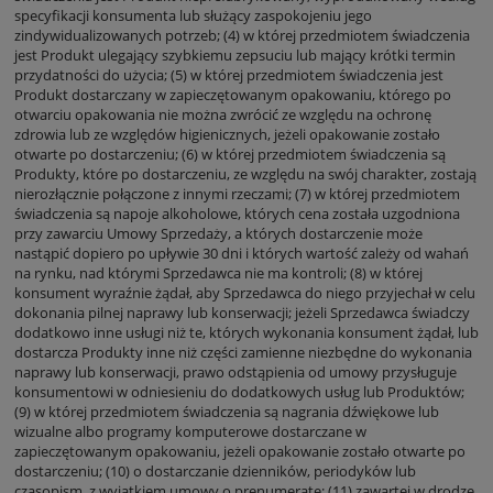
specyfikacji konsumenta lub służący zaspokojeniu jego
zindywidualizowanych potrzeb; (4) w której przedmiotem świadczenia
jest Produkt ulegający szybkiemu zepsuciu lub mający krótki termin
przydatności do użycia; (5) w której przedmiotem świadczenia jest
Produkt dostarczany w zapieczętowanym opakowaniu, którego po
otwarciu opakowania nie można zwrócić ze względu na ochronę
zdrowia lub ze względów higienicznych, jeżeli opakowanie zostało
otwarte po dostarczeniu; (6) w której przedmiotem świadczenia są
Produkty, które po dostarczeniu, ze względu na swój charakter, zostają
nierozłącznie połączone z innymi rzeczami; (7) w której przedmiotem
świadczenia są napoje alkoholowe, których cena została uzgodniona
przy zawarciu Umowy Sprzedaży, a których dostarczenie może
nastąpić dopiero po upływie 30 dni i których wartość zależy od wahań
na rynku, nad którymi Sprzedawca nie ma kontroli; (8) w której
konsument wyraźnie żądał, aby Sprzedawca do niego przyjechał w celu
dokonania pilnej naprawy lub konserwacji; jeżeli Sprzedawca świadczy
dodatkowo inne usługi niż te, których wykonania konsument żądał, lub
dostarcza Produkty inne niż części zamienne niezbędne do wykonania
naprawy lub konserwacji, prawo odstąpienia od umowy przysługuje
konsumentowi w odniesieniu do dodatkowych usług lub Produktów;
(9) w której przedmiotem świadczenia są nagrania dźwiękowe lub
wizualne albo programy komputerowe dostarczane w
zapieczętowanym opakowaniu, jeżeli opakowanie zostało otwarte po
dostarczeniu; (10) o dostarczanie dzienników, periodyków lub
czasopism, z wyjątkiem umowy o prenumeratę; (11) zawartej w drodze