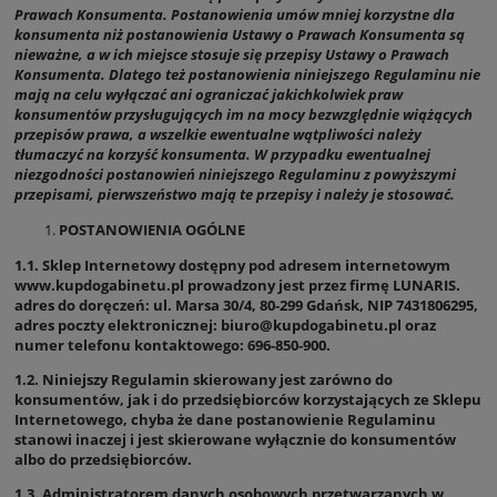
Prawach Konsumenta. Postanowienia umów mniej korzystne dla
konsumenta niż postanowienia Ustawy o Prawach Konsumenta są
nieważne, a w ich miejsce stosuje się przepisy Ustawy o Prawach
Konsumenta. Dlatego też postanowienia niniejszego Regulaminu nie
mają na celu wyłączać ani ograniczać jakichkolwiek praw
konsumentów przysługujących im na mocy bezwzględnie wiążących
przepisów prawa, a wszelkie ewentualne wątpliwości należy
tłumaczyć na korzyść konsumenta. W przypadku ewentualnej
niezgodności postanowień niniejszego Regulaminu z powyższymi
przepisami, pierwszeństwo mają te przepisy i należy je stosować.
POSTANOWIENIA OGÓLNE
1.1. Sklep Internetowy dostępny pod adresem internetowym
www.kupdogabinetu.pl prowadzony jest przez firmę LUNARIS.
adres do doręczeń: ul. Marsa 30/4, 80-299 Gdańsk, NIP 7431806295,
adres poczty elektronicznej: biuro@kupdogabinetu.pl oraz
numer telefonu kontaktowego: 696-850-900.
1.2. Niniejszy Regulamin skierowany jest zarówno do
konsumentów, jak i do przedsiębiorców korzystających ze Sklepu
Internetowego, chyba że dane postanowienie Regulaminu
stanowi inaczej i jest skierowane wyłącznie do konsumentów
albo do przedsiębiorców.
1.3. Administratorem danych osobowych przetwarzanych w