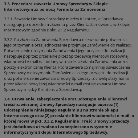
3.3. Procedura zawarcia Umowy Sprzedaży w Sklepie
Internetowym za pomocą Formularza Zamówienia
3.3.1. Zawarcie Umowy Sprzedaży między Klientem, a Sprzedawcą
następuje po uprzednim złożeniu przez Klienta Zamówienia w Sklepie
Internetowym zgodnie z pkt. 2.1.2 Regulaminu.
3.3.2. Po złożeniu Zamówienia Sprzedawca niezwłocznie potwierdza
jego otrzymanie oraz jednocześnie przyjmuje Zamówienie do realizacji.
Potwierdzenie otrzymania Zamówienia i jego przyjęcie do realizacji
następuje poprzez przesłanie przez Sprzedawcę Klientowi stosownej
wiadomości e-mail na podany w trakcie składania Zamówienia adres
poczty elektronicznej Klienta, która zawiera co najmniej oświadczenia
Sprzedawcy o otrzymaniu Zamówienia i o jego przyjęciu do realizacji
oraz potwierdzenie zawarcia Umowy Sprzedaży. Z chwilą otrzymania
przez Klienta powyższej wiadomości e-mail zostaje zawarta Umowa
Sprzedaży między Klientem, a Sprzedawcą.
3.4. Utrwalenie, zabezpieczenie oraz udostępnienie Klientowi
treści zawieranej Umowy Sprzedaży następuje poprzez (1)
udostępnienie niniejszego Regulaminu na stronie Sklepu
Internetowego oraz (2) przesłanie Klientowi wiadomości e-mail, o
której mowa w pkt. 3.3.2. Regulaminu. Treść Umowy Sprzedaży
jest dodatkowo utrwalona i zabezpieczona w systemie
informatycznym Sklepu Internetowego Sprzedawcy.