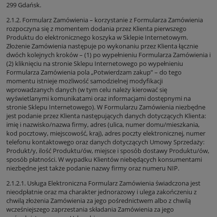
299 Gdańsk.
2.1.2. Formularz Zamówienia – korzystanie z Formularza Zamówienia
rozpoczyna się z momentem dodania przez Klienta pierwszego
Produktu do elektronicznego koszyka w Sklepie Internetowym.
Złożenie Zamówienia następuje po wykonaniu przez Klienta łącznie
dwóch kolejnych kroków – (1) po wypełnieniu Formularza Zamówienia i
(2) kliknięciu na stronie Sklepu Internetowego po wypełnieniu
Formularza Zamówienia pola „Potwierdzam zakup” – do tego
momentu istnieje możliwość samodzielnej modyfikacji
wprowadzanych danych (w tym celu należy kierować się
wyświetlanymi komunikatami oraz informacjami dostępnymi na
stronie Sklepu Internetowego). W Formularzu Zamówienia niezbędne
jest podanie przez Klienta następujących danych dotyczących Klienta:
imię i nazwisko/nazwa firmy, adres (ulica, numer domu/mieszkania,
kod pocztowy, miejscowość, kraj), adres poczty elektronicznej, numer
telefonu kontaktowego oraz danych dotyczących Umowy Sprzedaży:
Produkt/y, ilość Produktu/ów, miejsce i sposób dostawy Produktu/ów,
sposób płatności. W wypadku Klientów niebędących konsumentami
niezbędne jest także podanie nazwy firmy oraz numeru NIP.
2.1.2.1. Usługa Elektroniczna Formularz Zamówienia świadczona jest
nieodpłatnie oraz ma charakter jednorazowy i ulega zakończeniu z
chwilą złożenia Zamówienia za jego pośrednictwem albo z chwilą
wcześniejszego zaprzestania składania Zamówienia za jego