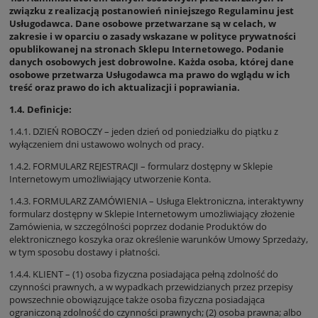
związku z realizacją postanowień niniejszego Regulaminu jest
Usługodawca. Dane osobowe przetwarzane są w celach, w
zakresie i w oparciu o zasady wskazane w polityce prywatności
opublikowanej na stronach Sklepu Internetowego. Podanie
danych osobowych jest dobrowolne. Każda osoba, której dane
osobowe przetwarza Usługodawca ma prawo do wglądu w ich
treść oraz prawo do ich aktualizacji i poprawiania.
1.4. Definicje:
1.4.1. DZIEŃ ROBOCZY – jeden dzień od poniedziałku do piątku z
wyłączeniem dni ustawowo wolnych od pracy.
1.4.2. FORMULARZ REJESTRACJI – formularz dostępny w Sklepie
Internetowym umożliwiający utworzenie Konta.
1.4.3. FORMULARZ ZAMÓWIENIA – Usługa Elektroniczna, interaktywny
formularz dostępny w Sklepie Internetowym umożliwiający złożenie
Zamówienia, w szczególności poprzez dodanie Produktów do
elektronicznego koszyka oraz określenie warunków Umowy Sprzedaży,
w tym sposobu dostawy i płatności.
1.4.4. KLIENT – (1) osoba fizyczna posiadająca pełną zdolność do
czynności prawnych, a w wypadkach przewidzianych przez przepisy
powszechnie obowiązujące także osoba fizyczna posiadająca
ograniczoną zdolność do czynności prawnych; (2) osoba prawna; albo