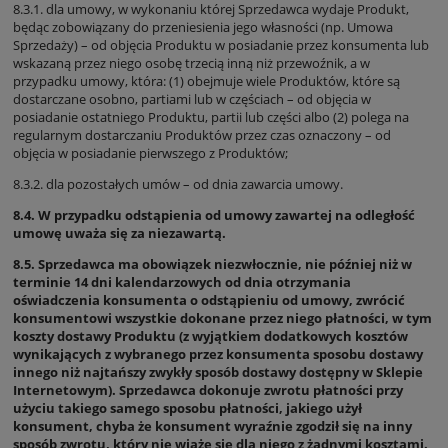
8.3.1. dla umowy, w wykonaniu której Sprzedawca wydaje Produkt,
będąc zobowiązany do przeniesienia jego własności (np. Umowa
Sprzedaży) – od objęcia Produktu w posiadanie przez konsumenta lub
wskazaną przez niego osobę trzecią inną niż przewoźnik, a w
przypadku umowy, która: (1) obejmuje wiele Produktów, które są
dostarczane osobno, partiami lub w częściach – od objęcia w
posiadanie ostatniego Produktu, partii lub części albo (2) polega na
regularnym dostarczaniu Produktów przez czas oznaczony – od
objęcia w posiadanie pierwszego z Produktów;
8.3.2. dla pozostałych umów – od dnia zawarcia umowy.
8.4. W przypadku odstąpienia od umowy zawartej na odległość
umowę uważa się za niezawartą.
8.5. Sprzedawca ma obowiązek niezwłocznie, nie później niż w
terminie 14 dni kalendarzowych od dnia otrzymania
oświadczenia konsumenta o odstąpieniu od umowy, zwrócić
konsumentowi wszystkie dokonane przez niego płatności, w tym
koszty dostawy Produktu (z wyjątkiem dodatkowych kosztów
wynikających z wybranego przez konsumenta sposobu dostawy
innego niż najtańszy zwykły sposób dostawy dostępny w Sklepie
Internetowym). Sprzedawca dokonuje zwrotu płatności przy
użyciu takiego samego sposobu płatności, jakiego użył
konsument, chyba że konsument wyraźnie zgodził się na inny
sposób zwrotu, który nie wiąże się dla niego z żadnymi kosztami.