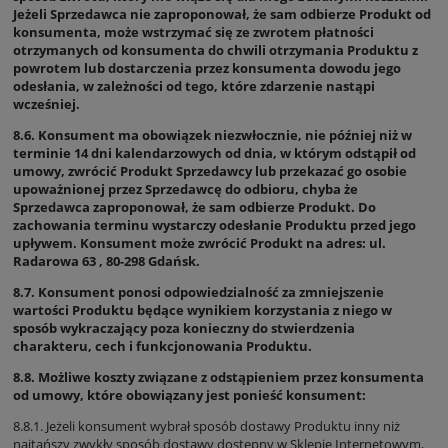
Jeżeli Sprzedawca nie zaproponował, że sam odbierze Produkt od
konsumenta, może wstrzymać się ze zwrotem płatności
otrzymanych od konsumenta do chwili otrzymania Produktu z
powrotem lub dostarczenia przez konsumenta dowodu jego
odesłania, w zależności od tego, które zdarzenie nastąpi
wcześniej.
8.6. Konsument ma obowiązek niezwłocznie, nie później niż w
terminie 14 dni kalendarzowych od dnia, w którym odstąpił od
umowy, zwrócić Produkt Sprzedawcy lub przekazać go osobie
upoważnionej przez Sprzedawcę do odbioru, chyba że
Sprzedawca zaproponował, że sam odbierze Produkt. Do
zachowania terminu wystarczy odesłanie Produktu przed jego
upływem. Konsument może zwrócić Produkt na adres: ul.
Radarowa 63 , 80-298 Gdańsk.
8.7. Konsument ponosi odpowiedzialność za zmniejszenie
wartości Produktu będące wynikiem korzystania z niego w
sposób wykraczający poza konieczny do stwierdzenia
charakteru, cech i funkcjonowania Produktu.
8.8. Możliwe koszty związane z odstąpieniem przez konsumenta
od umowy, które obowiązany jest ponieść konsument:
8.8.1. Jeżeli konsument wybrał sposób dostawy Produktu inny niż
najtańszy zwykły sposób dostawy dostępny w Sklepie Internetowym,