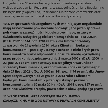
Usługobiorców/Klientów będących konsumentami przed dniem
wejścia w życie zmian Regulaminu, w szczególności zmiany Regulaminu
nie będą miały wpływu na już składane lub złożone Zamówienia oraz
zawarte, realizowane lub wykonane Umowy Sprzedaży.
10.3. W sprawach nieuregulowanych w niniejszym Regulaminie
mają zastosowanie powszechnie obowiązujące przepisy prawa
polskiego, w szczególności: Kodeksu cywilnego; ustawy o
świadczeniu usług drogą elektroniczną z dnia 18 lipca 2002 r.
(Dz.U. 2002 nr 144, poz. 1204 ze zm.); dla Umów Sprzedaży
zawartych do 24 grudnia 2014 roku z Klientami będącymi
konsumentami - przepisy ustawy o ochronie niektórych praw
konsumentów oraz o odpowiedzialności za szkodę wyrządzoną
przez produkt niebezpieczny z dnia 2 marca 2000 r. (Dz.U. 2000 nr
22, poz. 271 ze zm.) oraz ustawy o szczególnych warunkach
sprzedaży konsumenckiej oraz o zmianie Kodeksu cywilnego z
dnia 27 lipca 2002 r. (Dz.U. 2002 nr 141, poz. 1176 ze zm.); dla Umów
Sprzedaży zawartych od 25 grudnia 2014 roku z Klientami
będącymi konsumentami - przepisy ustawy o prawach
konsumenta z dnia 30 maja 2014 r. (Dz.U. 2014 r. poz. 827 ze zm.);
oraz inne właściwe przepisy powszechnie obowiązującego prawa.
11.WZÓR FORMULARZA ODSTĄPIENIA OD UMOWY
(ZAŁĄCZNIK NUMER 2 DO USTAWY O PRAWACH KONSUMENTA)