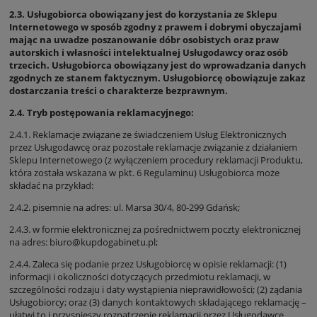
2.3. Usługobiorca obowiązany jest do korzystania ze Sklepu
Internetowego w sposób zgodny z prawem i dobrymi obyczajami
mając na uwadze poszanowanie dóbr osobistych oraz praw
autorskich i własności intelektualnej Usługodawcy oraz osób
trzecich. Usługobiorca obowiązany jest do wprowadzania danych
zgodnych ze stanem faktycznym. Usługobiorcę obowiązuje zakaz
dostarczania treści o charakterze bezprawnym.
2.4. Tryb postępowania reklamacyjnego:
2.4.1. Reklamacje związane ze świadczeniem Usług Elektronicznych
przez Usługodawcę oraz pozostałe reklamacje związanie z działaniem
Sklepu Internetowego (z wyłączeniem procedury reklamacji Produktu,
która została wskazana w pkt. 6 Regulaminu) Usługobiorca może
składać na przykład:
2.4.2. pisemnie na adres: ul. Marsa 30/4, 80-299 Gdańsk;
2.4.3. w formie elektronicznej za pośrednictwem poczty elektronicznej
na adres: biuro@kupdogabinetu.pl;
2.4.4. Zaleca się podanie przez Usługobiorcę w opisie reklamacji: (1)
informacji i okoliczności dotyczących przedmiotu reklamacji, w
szczególności rodzaju i daty wystąpienia nieprawidłowości; (2) żądania
Usługobiorcy; oraz (3) danych kontaktowych składającego reklamację –
ułatwi to i przyspieszy rozpatrzenie reklamacji przez Usługodawcę.