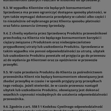
9.3. W wypadku Klientów nie będących konsumentami
Sprzedawca ma prawo ograniczyć dostępne sposoby płatności, w
tym także wymagać dokonania przedpłaty w całości albo części i
to niezależnie od wybranego przez Klienta sposobu płatności
oraz faktu zawarcia Umowy Sprzedaży.
9.4. Z chwilą wydania przez Sprzedawcę Produktu przewoźnikowi
przechodzą na Klienta nie będącego konsumentem korzyści i
ciężary związane z Produktem oraz niebezpieczeństwo
przypadkowej utraty lub uszkodzenia Produktu. Sprzedawca w
takim wypadku nie ponosi odpowiedzialności za utratę, ubytek
lub uszkodzenie Produktu powstałe od przyjęcia go do przewozu
aż do wydania go Klientowi oraz za opóźnienie w przewozie
przesyłki.
9.5. W razie przesłania Produktu do Klienta za pośrednictwem
przewoźnika Klient nie będący konsumentem obowiązany jest
zbadać przesyłkę w czasie i w sposób przyjęty przy przesyłkach
tego rodzaju. Jeżeli stwierdzi, że w czasie przewozu nastąpił
ubytek lub uszkodzenie Produktu, obowiązany jest dokonać
wszelkich czynności niezbędnych do ustalenia odpowiedzialności
przewoźnika.
9.6. Zgodnie z art. 558 § 1 Kodeksu Cywilnego odpowiedzialność
Sprzedawcy z tytułu rękojmi za Produkt wobec Klienta nie