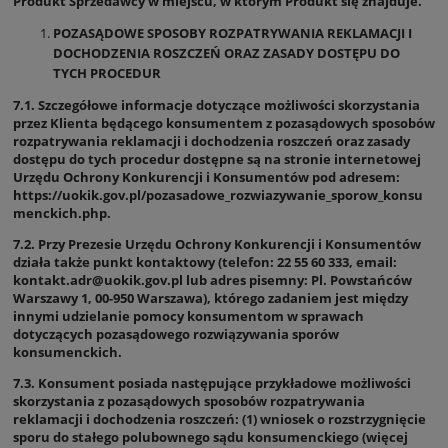
Produkt Sprzedawcy w miejscu, w którym Produkt się znajduje.
POZASĄDOWE SPOSOBY ROZPATRYWANIA REKLAMACJI I
DOCHODZENIA ROSZCZEŃ ORAZ ZASADY DOSTĘPU DO
TYCH PROCEDUR
7.1. Szczegółowe informacje dotyczące możliwości skorzystania
przez Klienta będącego konsumentem z pozasądowych sposobów
rozpatrywania reklamacji i dochodzenia roszczeń oraz zasady
dostępu do tych procedur dostępne są na stronie internetowej
Urzędu Ochrony Konkurencji i Konsumentów pod adresem:
https://uokik.gov.pl/pozasadowe_rozwiazywanie_sporow_konsu
menckich.php.
7.2. Przy Prezesie Urzędu Ochrony Konkurencji i Konsumentów
działa także punkt kontaktowy (telefon: 22 55 60 333, email:
kontakt.adr@uokik.gov.pl lub adres pisemny: Pl. Powstańców
Warszawy 1, 00-950 Warszawa), którego zadaniem jest między
innymi udzielanie pomocy konsumentom w sprawach
dotyczących pozasądowego rozwiązywania sporów
konsumenckich.
7.3. Konsument posiada następujące przykładowe możliwości
skorzystania z pozasądowych sposobów rozpatrywania
reklamacji i dochodzenia roszczeń: (1) wniosek o rozstrzygnięcie
sporu do stałego polubownego sądu konsumenckiego (więcej