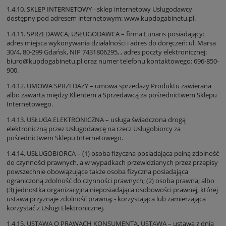
1.4.10. SKLEP INTERNETOWY - sklep internetowy Usługodawcy
dostępny pod adresem internetowym: www.kupdogabinetu.pl.
1.4.11. SPRZEDAWCA; USŁUGODAWCA – firma Lunaris posiadający:
adres miejsca wykonywania działalności i adres do doręczeń: ul. Marsa
30/4, 80-299 Gdańsk, NIP 7431806295, , adres poczty elektronicznej:
biuro@kupdogabinetu.pl oraz numer telefonu kontaktowego: 696-850-
900.
1.4.12. UMOWA SPRZEDAŻY – umowa sprzedaży Produktu zawierana
albo zawarta między Klientem a Sprzedawcą za pośrednictwem Sklepu
Internetowego.
1.4.13. USŁUGA ELEKTRONICZNA – usługa świadczona drogą
elektroniczną przez Usługodawcę na rzecz Usługobiorcy za
pośrednictwem Sklepu Internetowego.
1.4.14. USŁUGOBIORCA – (1) osoba fizyczna posiadająca pełną zdolność
do czynności prawnych, a w wypadkach przewidzianych przez przepisy
powszechnie obowiązujące także osoba fizyczna posiadająca
ograniczoną zdolność do czynności prawnych; (2) osoba prawna; albo
(3) jednostka organizacyjna nieposiadająca osobowości prawnej, której
ustawa przyznaje zdolność prawną; - korzystająca lub zamierzająca
korzystać z Usługi Elektronicznej.
1.4.15. USTAWA O PRAWACH KONSUMENTA, USTAWA – ustawa z dnia