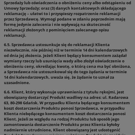
Sprzedaży lub oświadczenia o obniżeniu ceny albo odstąpieniu od
Umowy Sprzedaży; oraz (3) danych kontaktowych składającego
reklamację – ułatwi to i przyspieszy rozpatrzenie reklamacji
przez Sprzedawcę. Wymogi podane w zdaniu poprzednim mają
formę jedynie zalecenia i nie wpływają na skuteczność
reklamacji złożonych z pominięciem zalecanego opisu
reklamacji.
6.5. Sprzedawca ustosunkuje się do reklamacji Klienta
niezwłocznie, nie później niż w terminie 14 dni kalendarzowych
od dnia jej złożenia. Jeżeli Klient będący konsumentem zażądał
wymiany rzeczy lub usunięcia wady albo złożył oświadczenie o
obniżeniu ceny, określając kwotę, o którą cena ma być obniżona,
a Sprzedawca nie ustosunkował się do tego żądania w terminie
14 dni kalendarzowych, uważa się, że żądanie to uznał za
uzasadnione.
6.6. Klient, który wykonuje uprawnienia z tytułu rękojmi, jest
obowiązany dostarczyć Produkt wadliwy na adres: ul. Radarowa
63, 80-298 Gdańsk. W przypadku Klienta będącego konsumentem
koszt dostarczenia Produktu ponosi Sprzedawca, w przypadku
Klienta niebędącego konsumentem koszt dostarczenia ponosi
Klient. Jeżeli ze względu na rodzaj Produktu lub sposób jego
zamontowania dostarczenie Produktu przez Klienta byłoby
nadmiernie utrudnione, Klient obowiązany jest udostępnić