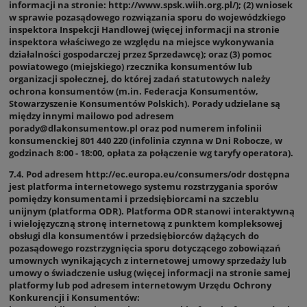
informacji na stronie: http://www.spsk.wiih.org.pl/); (2) wniosek
w sprawie pozasądowego rozwiązania sporu do wojewódzkiego
inspektora Inspekcji Handlowej (więcej informacji na stronie
inspektora właściwego ze względu na miejsce wykonywania
działalności gospodarczej przez Sprzedawcę); oraz (3) pomoc
powiatowego (miejskiego) rzecznika konsumentów lub
organizacji społecznej, do której zadań statutowych należy
ochrona konsumentów (m.in. Federacja Konsumentów,
Stowarzyszenie Konsumentów Polskich). Porady udzielane są
między innymi mailowo pod adresem
porady@dlakonsumentow.pl oraz pod numerem infolinii
konsumenckiej 801 440 220 (infolinia czynna w Dni Robocze, w
godzinach 8:00 - 18:00, opłata za połączenie wg taryfy operatora).
7.4. Pod adresem
http://ec.europa.eu/consumers/odr
dostępna
jest platforma internetowego systemu rozstrzygania sporów
pomiędzy konsumentami i przedsiębiorcami na szczeblu
unijnym (platforma ODR). Platforma ODR stanowi interaktywną
i wielojęzyczną stronę internetową z punktem kompleksowej
obsługi dla konsumentów i przedsiębiorców dążących do
pozasądowego rozstrzygnięcia sporu dotyczącego zobowiązań
umownych wynikających z internetowej umowy sprzedaży lub
umowy o świadczenie usług (więcej informacji na stronie samej
platformy lub pod adresem internetowym Urzędu Ochrony
Konkurencji i Konsumentów: