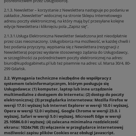
pośrednictwem przez Usługobiorcę.
2.1.3. Newsletter – korzystanie z Newslettera następuje po podaniu w
zakładce „Newsletter” widocznej na stronie Sklepu Internetowego
adresu poczty elektronicznej, na który mają być przesyłane kolejne
edycje Newslettera i kliknięciu pola „Zapisz się”.
2.1.3.1.Usługa Elektroniczna Newsletter świadczona jest nieodpłatnie
przez czas nieoznaczony. Usługobiorca ma możliwość, w każdej chwili i
bez podania przyczyny, wypisania się z Newslettera (rezygnacji z
Newslettera) poprzez wysłanie stosownego żądania do Usługodawcy,
w szczególności za pośrednictwem poczty elektronicznej na adres:
biuro@kupdogabinetu.pl lub też pisemnie na adres: ul. Marsa 30/4, 80-
299 Gdańsk.
2.2. Wymagania techniczne niezbędne do współpracy z
systemem teleinformatycznym, którym posługuje się
Usługodawca: (1) komputer, laptop lub inne urządzenie
multimedialne z dostępem do Internetu; (2) dostęp do poczty
elektronicznej; (3) przeglądarka internetowa: Mozilla Firefox w
wersji 17.0 i wyższej lub Internet Explorer w wersji 10.0 i wyższej,
Opera w wersji 12.0 i wyższej, Google Chrome w wersji 23.0. i
wyższej, Safari w wersji 5.0 i wyższej, Microsoft Edge w wersji
25.10586.0.0 i wyższej; (4) zalecana minimalna rozdzielczość
ekranu: 1024x768; (5) włączenie w przeglądarce internetowej
możliwości zapisu plików Cookies oraz obsługi Javascript.