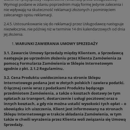
Wymogi podane w zdaniu poprzednim mają formę jedynie zalecenia i
nie wpływają na skuteczność reklamacji złożonych z pominięciem
zalecanego opisu reklamacji.
2.4.5. Ustosunkowanie się do reklamacji przez Usługodawcę następuje
niezwłocznie, nie później niż w terminie 14 dni kalendarzowych od dnia
jej złożenia.
WARUNKI ZAWIERANIA UMOWY SPRZEDAŻY
3.1. Zawarcie Umowy Sprzedaży między Klientem, a Sprzedawcą
następuje po uprzednim złożeniu przez Klienta Zamówienia za
pomocą Formularza Zamówienia w Sklepie Internetowym
zgodnie z pkt. 2.1.2 Regulaminu.
3.2. Cena Produktu uwidoczniona na stronie Sklepu
Internetowego podana jest w złotych polskich i zawiera podatki.
O łącznej cenie wraz z podatkami Produktu będącego
przedmiotem Zamówienia, a także o kosztach dostawy (w tym
opłatach za transport, dostarczenie i usługi pocztowe) oraz o
innych kosztach, a gdy nie można ustalić wysokości tych opłat – o
obowiązku ich uiszczenia, Klient jest informowany na stronach
Sklepu Internetowego w trakcie składania Zamówienia, w tym
także w chwili wyrażenia przez Klienta woli związania się Umową
Sprzedaży.