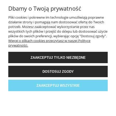
Dbamy o Twoją prywatność
– Data
(*) Niepotrzebne skreślić.
Pliki cookies i pokrewne im technologie umożliwiają poprawne
działanie strony i pomagają nam dostosować ofertę do Twoich
potrzeb. Możesz zaakceptować wykorzystanie przez nas
wszystkich tych plików i przejść do sklepu lub dostosować użycie
PODMIOTEM ŚWIADCZĄCYM OBSŁUGĘ PŁATNOŚCI ONLINE JEST
plików do swoich preferencji, wybierając opcję "Dostosuj zgody".
BLUE MEDIA S.A.
Więcej o plikach cookies przeczytasz w naszej Polityce
prywatności.
ZAAKCEPTUJ TYLKO NIEZBĘDNE
DOSTOSUJ ZGODY
ZAAKCEPTUJ WSZYSTKIE