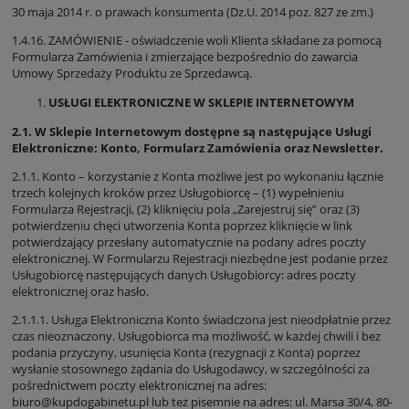
30 maja 2014 r. o prawach konsumenta (Dz.U. 2014 poz. 827 ze zm.)
1.4.16. ZAMÓWIENIE - oświadczenie woli Klienta składane za pomocą
Formularza Zamówienia i zmierzające bezpośrednio do zawarcia
Umowy Sprzedaży Produktu ze Sprzedawcą.
USŁUGI ELEKTRONICZNE W SKLEPIE INTERNETOWYM
2.1. W Sklepie Internetowym dostępne są następujące Usługi
Elektroniczne: Konto, Formularz Zamówienia oraz Newsletter.
2.1.1. Konto – korzystanie z Konta możliwe jest po wykonaniu łącznie
trzech kolejnych kroków przez Usługobiorcę – (1) wypełnieniu
Formularza Rejestracji, (2) kliknięciu pola „Zarejestruj się” oraz (3)
potwierdzeniu chęci utworzenia Konta poprzez kliknięcie w link
potwierdzający przesłany automatycznie na podany adres poczty
elektronicznej. W Formularzu Rejestracji niezbędne jest podanie przez
Usługobiorcę następujących danych Usługobiorcy: adres poczty
elektronicznej oraz hasło.
2.1.1.1. Usługa Elektroniczna Konto świadczona jest nieodpłatnie przez
czas nieoznaczony. Usługobiorca ma możliwość, w każdej chwili i bez
podania przyczyny, usunięcia Konta (rezygnacji z Konta) poprzez
wysłanie stosownego żądania do Usługodawcy, w szczególności za
pośrednictwem poczty elektronicznej na adres:
biuro@kupdogabinetu.pl lub też pisemnie na adres: ul. Marsa 30/4, 80-