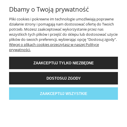
POMOC
Dbamy o Twoją prywatność
Pliki cookies i pokrewne im technologie umożliwiają poprawne
działanie strony i pomagają nam dostosować ofertę do Twoich
MOJE KONTO
potrzeb. Możesz zaakceptować wykorzystanie przez nas
wszystkich tych plików i przejść do sklepu lub dostosować użycie
plików do swoich preferencji, wybierając opcję "Dostosuj zgody".
PŁATNOŚCI I DOSTAWA
Więcej o plikach cookies przeczytasz w naszej Polityce
prywatności.
INFORMACJE
ZAAKCEPTUJ TYLKO NIEZBĘDNE
O NAS
DOSTOSUJ ZGODY
Facebook
ZAAKCEPTUJ WSZYSTKIE
POKAŻ PEŁNĄ WERSJĘ STRONY
Sklep internetowy Shoper.pl