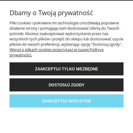
Dbamy o Twoją prywatność
POMOC
Pliki cookies i pokrewne im technologie umożliwiają poprawne
działanie strony i pomagają nam dostosować ofertę do Twoich
MOJE KONTO
potrzeb. Możesz zaakceptować wykorzystanie przez nas
wszystkich tych plików i przejść do sklepu lub dostosować użycie
plików do swoich preferencji, wybierając opcję "Dostosuj zgody".
PŁATNOŚCI I DOSTAWA
Więcej o plikach cookies przeczytasz w naszej Polityce
prywatności.
INFORMACJE
ZAAKCEPTUJ TYLKO NIEZBĘDNE
DOSTOSUJ ZGODY
O NAS
Facebook
ZAAKCEPTUJ WSZYSTKIE
POKAŻ PEŁNĄ WERSJĘ STRONY
Sklep internetowy Shoper.pl