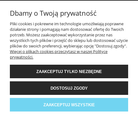
Dbamy o Twoją prywatność
POMOC
Pliki cookies i pokrewne im technologie umożliwiają poprawne
działanie strony i pomagają nam dostosować ofertę do Twoich
MOJE KONTO
potrzeb. Możesz zaakceptować wykorzystanie przez nas
wszystkich tych plików i przejść do sklepu lub dostosować użycie
plików do swoich preferencji, wybierając opcję "Dostosuj zgody".
PŁATNOŚCI I DOSTAWA
Więcej o plikach cookies przeczytasz w naszej Polityce
prywatności.
INFORMACJE
ZAAKCEPTUJ TYLKO NIEZBĘDNE
DOSTOSUJ ZGODY
O NAS
Facebook
ZAAKCEPTUJ WSZYSTKIE
POKAŻ PEŁNĄ WERSJĘ STRONY
Sklep internetowy Shoper.pl