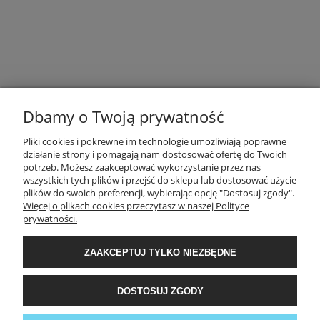
Dbamy o Twoją prywatność
POMOC
Pliki cookies i pokrewne im technologie umożliwiają poprawne
działanie strony i pomagają nam dostosować ofertę do Twoich
potrzeb. Możesz zaakceptować wykorzystanie przez nas
MOJE KONTO
wszystkich tych plików i przejść do sklepu lub dostosować użycie
plików do swoich preferencji, wybierając opcję "Dostosuj zgody".
Więcej o plikach cookies przeczytasz w naszej Polityce
PŁATNOŚCI I DOSTAWA
prywatności.
ZAAKCEPTUJ TYLKO NIEZBĘDNE
INFORMACJE
DOSTOSUJ ZGODY
O NAS